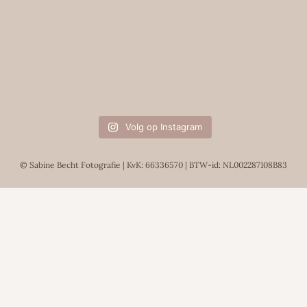
Volg op Instagram
© Sabine Becht Fotografie | KvK: 66336570 | BTW-id: NL002287108B83