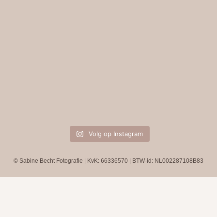
Volg op Instagram
© Sabine Becht Fotografie | KvK: 66336570 | BTW-id: NL002287108B83