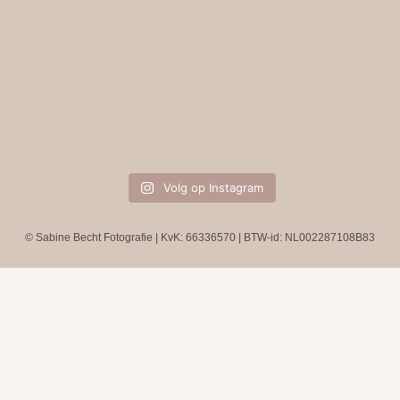
Volg op Instagram
© Sabine Becht Fotografie | KvK: 66336570 | BTW-id: NL002287108B83