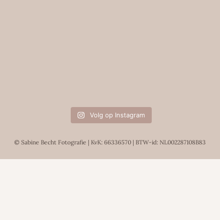
Volg op Instagram
© Sabine Becht Fotografie | KvK: 66336570 | BTW-id: NL002287108B83