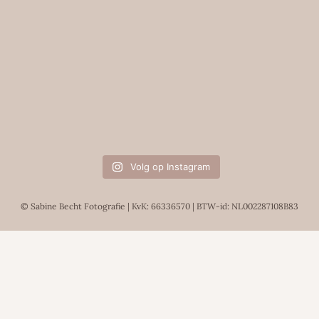
Volg op Instagram
© Sabine Becht Fotografie | KvK: 66336570 | BTW-id: NL002287108B83