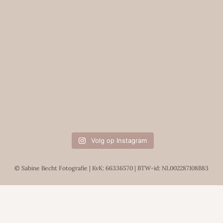
Volg op Instagram
© Sabine Becht Fotografie | KvK: 66336570 | BTW-id: NL002287108B83