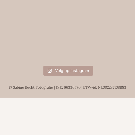
Volg op Instagram
© Sabine Becht Fotografie | KvK: 66336570 | BTW-id: NL002287108B83