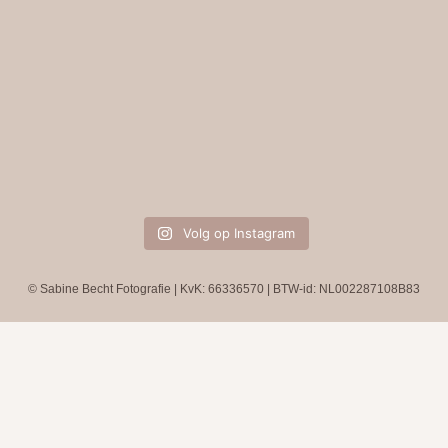
Volg op Instagram
© Sabine Becht Fotografie | KvK: 66336570 | BTW-id: NL002287108B83