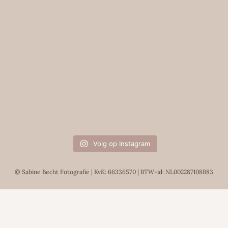
Volg op Instagram
© Sabine Becht Fotografie | KvK: 66336570 | BTW-id: NL002287108B83