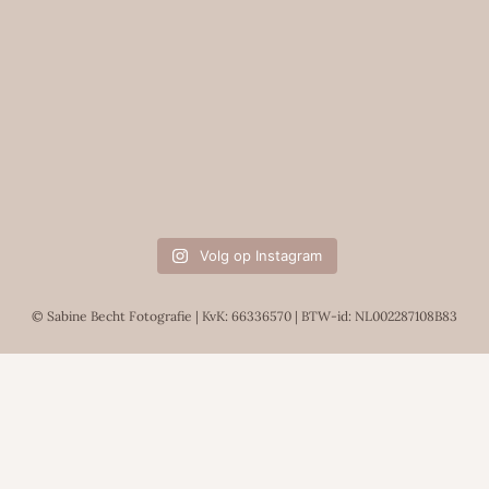
Volg op Instagram
© Sabine Becht Fotografie | KvK: 66336570 | BTW-id: NL002287108B83