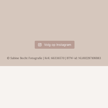
Volg op Instagram
© Sabine Becht Fotografie | KvK: 66336570 | BTW-id: NL002287108B83