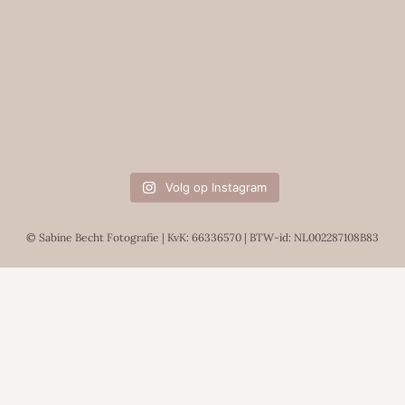
Volg op Instagram
© Sabine Becht Fotografie | KvK: 66336570 | BTW-id: NL002287108B83