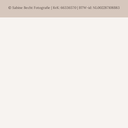
© Sabine Becht Fotografie | KvK: 66336570 | BTW-id: NL002287108B83