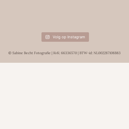
Volg op Instagram
© Sabine Becht Fotografie | KvK: 66336570 | BTW-id: NL002287108B83