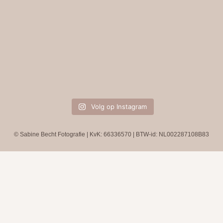
Volg op Instagram
© Sabine Becht Fotografie | KvK: 66336570 | BTW-id: NL002287108B83