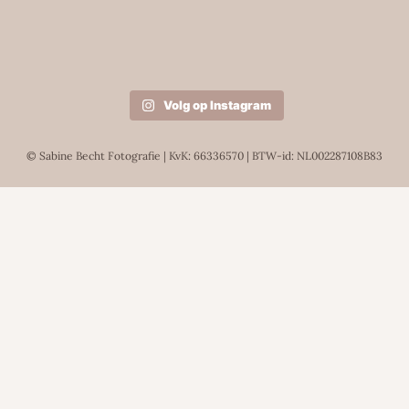
Volg op Instagram
© Sabine Becht Fotografie | KvK: 66336570 | BTW-id: NL002287108B83