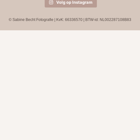
Volg op Instagram
© Sabine Becht Fotografie | KvK: 66336570 | BTW-id: NL002287108B83