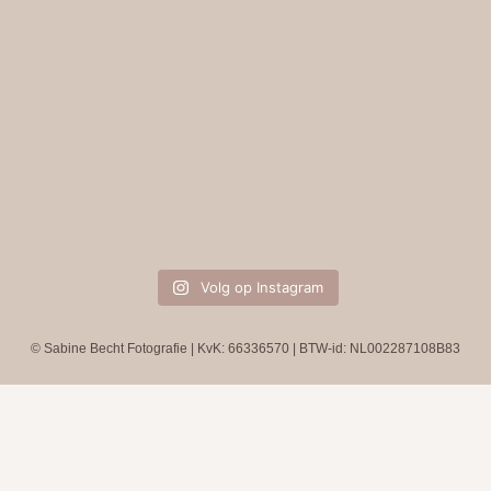
Volg op Instagram
© Sabine Becht Fotografie | KvK: 66336570 | BTW-id: NL002287108B83